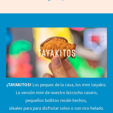
¡TAYAKITOS!
Los peques de la casa, los mini taiyakis.
La versión mini de nuestro bizcocho casero,
pequeños bollitos recién hechos,
ideales para para disfrutar solos o con rico helado.