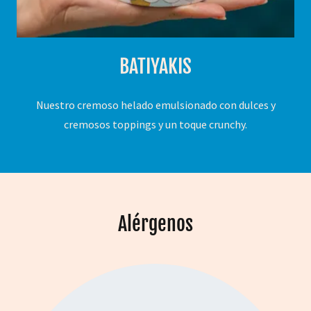
BATIYAKIS
Nuestro cremoso helado emulsionado con dulces y
cremosos toppings y un toque crunchy.
Alérgenos