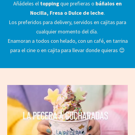
Añádeles el
topping
que prefieras o
báñalos en
Nocilla, Fresa o Dulce de leche
.
Los preferidos para delivery, servidos en cajitas para
cualquier momento del día.
Enamoran a todos con helado, con un café, en tarrina
para el cine o en cajita para llevar donde quieras 😊